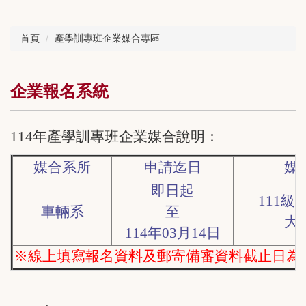
首頁
產學訓專班企業媒合專區
企業報名系統
114年產學訓專班企業媒合說明：
媒合
系
所
申請迄日
媒
即日起
111
級
車輛系
至
大
114年03
月14
日
※線上
填寫
報名
資料
及
郵寄備審
資料
截止日為