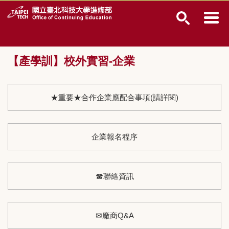
跳
到
主
要
內
【產學訓】校外實習-企業
容
區
★重要★合作企業應配合事項(請詳閱)
企業報名程序
☎聯絡資訊
✉廠商Q&A