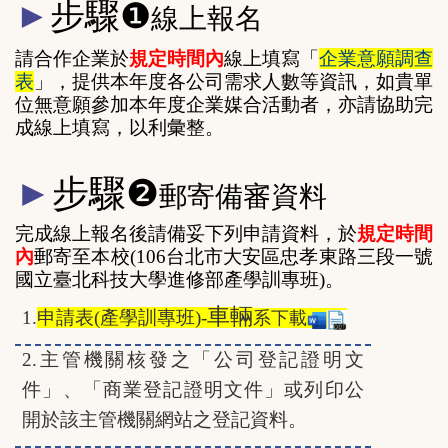
►
步驟
❶
線上報名
請合作企業於
規定時間內
線上填寫「
企業意願調查
表
」，提供本年度各公司需求人數等資訊，
如貴單
位無意願參加本年度企業媒合活動者，亦請協助完
成線上填寫，以利彙整。
►
步驟
❷
郵寄備審資料
完成線上報名後請備妥下列申請資料，於
規定時間
內
郵寄至本校(106台北市大安區忠孝東路三段一號
國立臺北科技大學進修部產學訓專班)。
車輛
1.
申請表(產學訓專班)
-
系
下載
2.
主管機關核發之「公司登記證明文
件」、「商業登記證明文件」或列印公
開於該主管機關網站之登記資料。