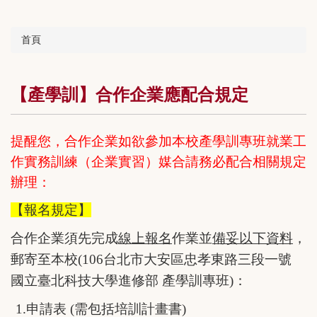
首頁
【產學訓】合作企業應配合規定
提醒您，合作企業如欲參加本校產學訓專班就業工
作實務訓練（企業實習）媒合請務必配合
相關規定
辦理：
【報名規定】
合作企業須先完成
線上報名
作業並
備妥以下資料
，
郵寄至本校(106台北市大安區忠孝東路三段一號
國立臺北科技大學進修部 產學訓專班)：
1.
申請表
(
需包括培訓計畫書
)