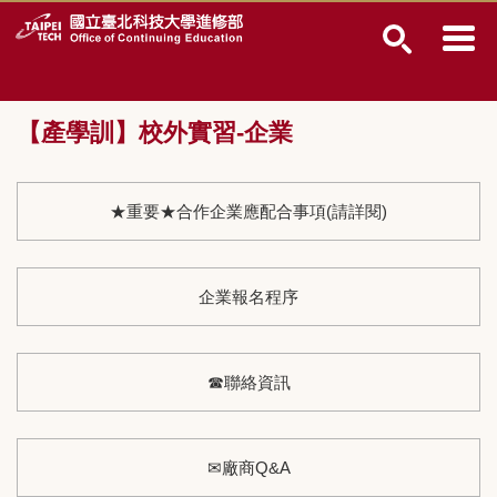
跳
到
主
要
內
【產學訓】校外實習-企業
容
區
★重要★合作企業應配合事項(請詳閱)
企業報名程序
☎聯絡資訊
✉廠商Q&A