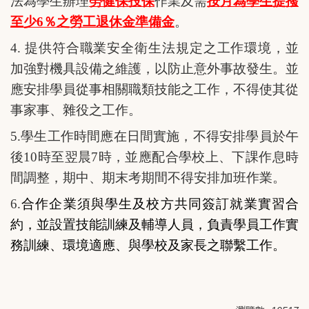
法為學生辦理
勞健保投保
作業及需
按月為學生提撥
至少
6
％之勞工退休金準備金
。
4.
提供符合職業安全衛生法規定之工作環境，並
加強對機具設備之維護，以防止意外事故發生。並
應安排學員從事相關職類技能之工作，不得使其從
事家事、雜役之工作。
5.
學生工作時間應在日間實施，不得安排學員於午
後
10
時至翌晨
7
時，並應配合學校上、下課作息時
間調整，期中、期末考期間不得安排加班作業。
6.
合作企業須與學生及校方共同簽訂就業實習合
約，並設置技能訓練及輔導人員，負責學員工作實
務訓練、環境適應、與學校及家長之聯繫工作。