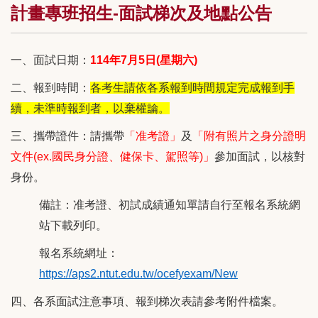
計畫專班招生-面試梯次及地點公告
一、面試日期：
114
年7月5日(星期六)
二、報到時間：
各考生請依各系報到時間規定完成報到手
續，未準時報到者，以棄權論。
三、攜帶證件：請攜帶
「准考證」
及
「附有照片之身分證明
文件(ex.國民身分證、健保卡、駕照等)」
參加面試，以核對
身份。
備註：准考證、初試成績通知單請自行至報名系統網
站下載列印。
報名系統網址：
https://aps2.ntut.edu.tw/ocefyexam/New
四、各系面試注意事項、報到梯次表請參考附件檔案。