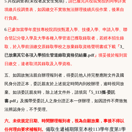
5.
兵役調查表(未役者及女生免填)，
請已服完兵役或免役的同學詳實
填繳兵役調查表，如因繳交不實致無法辦理後續兵役作業，後果自
行負責。
6.
已參加當學年度技專校院四技甄選入學、技優入學、申請入學、聯
合登記分發入學及大學各種入學管道已獲取錄取者，若經本招生錄
取，於入學前須繳交原錄取學校之放棄錄取資格聲明書或下載
「
3_
已放棄其它各項入學招生管道錄取資格切結書.pdf
」
填妥後於報到當
日繳交
，違者取消其錄取及入學資格。
五、如因故無法親自辦理報到者，得委託他人持完整應附文件及國
民身分證正本，委託親友於上述規定時間內到校辦理，逾時視同放
棄。
如須委託親友時，除上述文件外，請填寫
「
5_113攜-委託
書.pdf
」
及攜帶受委託人之身分證正本一併辦理，如因證件不齊致無
法辨認身分，不予受理。
六、未依規定日期、時間辦理報到者，視為自願放棄，事後不得以
備取生遞補期限至本校113學年度第1學
任何理由要求補報到。