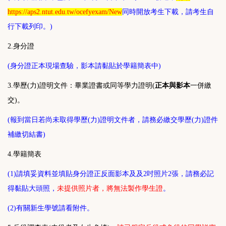
https://aps2.ntut.edu.tw/ocefyexam/New
同時開放考生下載，請考生自
行下載列印。)
2.
身分證
(身分證正本現場查驗，影本請黏貼於學籍簡表中)
3.
學歷(力)證明文件：畢業證書或同等學力證明(
正本與影本
一併繳
交)
。
(報到當日若尚未取得學歷(力)證明文件者，請務必繳交學歷(力)證件
補繳切結書)
4.
學籍簡表
(1)請填妥資料並填貼身分證正反面影本及及2吋照片2張，請務必記
得黏貼大頭照，
未提供照片者，將無法製作學生證
。
(2)有關新生學號請看附件。