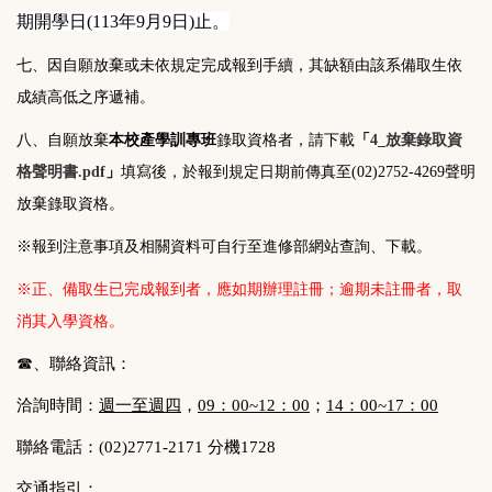
期開學日(113年9月9日)止。
七、因自願放棄或未依規定完成報到手續，其缺額由該系備取生依
成績高低之序遞補。
八、自願放棄
本校產學訓專班
錄取資格者，請下載
「
4_放棄錄取資
格聲明書.pdf
」
填寫後，於報到規定日期前
傳真至(02)2752-4269
聲明
放棄錄取資格。
※報到注意事項及相關資料可自行至進修部網站查詢、下載。
※正、備取生已完成報到者，應如期辦理註冊；逾期未註冊者，取
消其入學資格。
☎、聯絡資訊：
洽詢時間：
週一至週四
，
09：00~12：00
；
14：00~17：00
聯絡電話：(02)2771-2171 分機1728
交通指引：