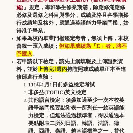
施)
」規定，專班學生修業期滿，除應修滿應修
必修及選修之科目與學分，成績及格且各學期操
行成績均及格外，應通過英語能力畢業門檻，始
得准予畢業。
如果為校內畢業門檻鑑定考者，無須上傳，本校
會統一匯入成績；
但如果成績為「E」者，將不
予匯入
。
若申請以下檢定，請先上網填報及上傳證照資
料，並於
上傳完1週內
持證照或成績單正本至進
修部進行查驗：
111年1月1日前多益檢定考試
非多益(TOEIC)英文檢定
其他語言檢定：須參加過至少一次本校英
語畢業門檻要點附表一所列任一款英語能
力檢定，但無法通過標準者，得以通過本
要點附表二所列日語、韓語、法語、德
語、西語、泰語、越南語標準之一，替代