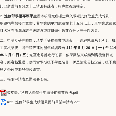
⽐已超過前百分之⼗五情形特殊者，得專案簽請核定。
2.
進修部學優專班學⽣
經本校研究所碩⼠班⼊學考試錄取並完成報到，
取得指導教授同意書，其學業總平均成績在七⼗五分以上，且學業成績累
計名次在所屬系該年級該系或該班學⽣數前百分之三⼗以內者。
⼆、申請及受理時間：填妥「提前畢業申請表」，送經就讀系 ( 科 ) 、班
主管核章後，將申請表連同歷年成績表⾃
114 年 5 ⽉ 26 ⽇ ( ⼀ ) ⾄ 114
年 6 ⽉ 6 ⽇ ( 五 )
送⾄進修部進⾏初審，俟學期結束成績到⿑後進⾏複
審，經審核通過，併同當學期授予學位名冊⼀併呈請校⻑核定後，授予應
得之學位並頒發學位證書。
三、檢附申請表及辦法各１份。
國立臺北科技大學學生申請提前畢業辦法.pdf
A22_進修部學生成績優異提前畢業申請表.odt