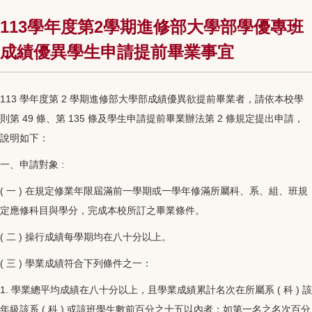
113學年度第2學期進修部大學部學優專班
成績優異學生申請提前畢業事宜
113 學年度第 2 學期進修部⼤學部成績優異欲提前畢業者，請依本校學
則第 49 條、第 135 條及學⽣申請提前畢業辦法第 2 條規定提出申請，
說明如下：
⼀、申請對象 :
( ⼀ ) 在規定修業年限屆滿前⼀學期或⼀學年修滿所屬科、系、組、班規
定應修科⽬與學分，完成本校所訂之畢業條件。
( ⼆ ) 操⾏成績每學期均在⼋⼗分以上。
( 三 ) 學業成績符合下列條件之⼀：
1. 學業總平均成績在⼋⼗分以上，且學業成績累計名次在所屬系 ( 科 ) 該
年級該系 ( 科 ) 或該班學⽣數前百分之⼗五以內者；如第⼀名之名次百分